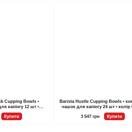
ack Cupping Bowls •
Barista Hustle Cupping Bowls • к
ля капінгу 12 шт •
чашок для капінгу 24 шт • колір
 Чорний
Купити
3 547 грн
Купити