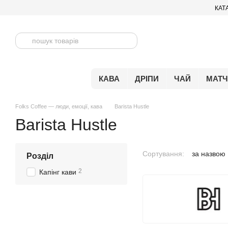
Перейти до основного контенту
КАТ
КАВА
ДРІПИ
ЧАЙ
МАТ
Folks Coffee — люди, емоції, кава
Barista Hustle
Barista Hustle
Сортування:
за назвою
Розділ
2
Капінг кави