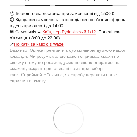
📦 Безкоштовна доставка при замовленні від 1500 ₴
⏱️ Відправка замовлень (з понеділока по п'ятницю) день
в день при оплаті до 14:00
🏣 Самовивіз →
Київ, пер.Рубежівский 1/12
. Понеділок-
п'ятниця з 8:00 до 22:00)
📍
Поїхати за кавою з Waze
Важливо! Оцінка і рейтинги є суб'єктивною думкою нашої
команди. Ми розуміємо, що кожен сприймає смаки по-
своєму і тому не рекомендуємо повністю опиратися на
смакові дискриптори, описані нами при виборі
кави. Сприймайте їх лише, як спробу передати наше
сприйняття смаку.