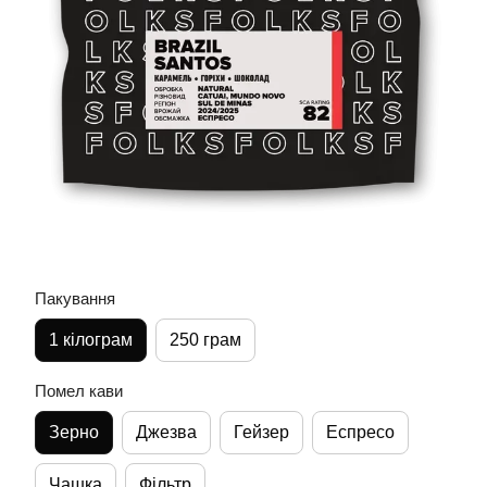
Пакування
1 кілограм
250 грам
Помел кави
Зерно
Джезва
Гейзер
Еспресо
Чашка
Фільтр