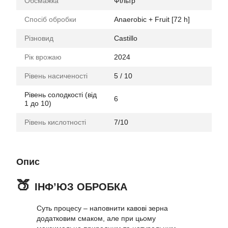
Обсмажка
Фільтр
Спосіб обробки
Anaerobic + Fruit [72 h]
Різновид
Castillo
Рік врожаю
2024
Рівень насиченості
5 / 10
Рівень солодкості (від
6
1 до 10)
Рівень кислотності
7/10
Опис
🍑
ІНФʼЮЗ ОБРОБКА
Суть процесу – наповнити кавові зерна
додатковим смаком, але при цьому