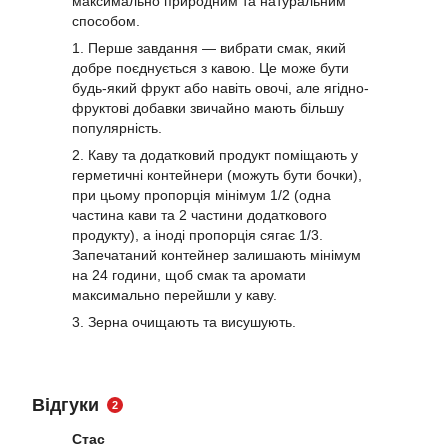
максимально природним та натуральним
способом.
1. Перше завдання — вибрати смак, який
добре поєднується з кавою. Це може бути
будь-який фрукт або навіть овочі, але ягідно-
фруктові добавки звичайно мають більшу
популярність.
2. Каву та додатковий продукт поміщають у
герметичні контейнери (можуть бути бочки),
при цьому пропорція мінімум 1/2 (одна
частина кави та 2 частини додаткового
продукту), а іноді пропорція сягає 1/3.
Запечатаний контейнер залишають мінімум
на 24 години, щоб смак та аромати
максимально перейшли у каву.
3. Зерна очищають та висушують.
Відгуки
2
Стас