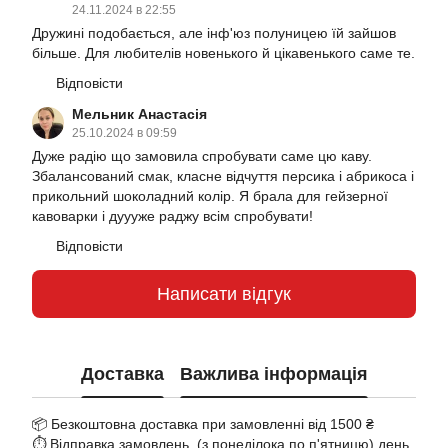
24.11.2024 в 22:55
Дружині подобається, але інф'юз полуницею їй зайшов
більше. Для любителів новенького й цікавенького саме те.
Відповісти
Мельник Анастасія
25.10.2024 в 09:59
Дуже радію що замовила спробувати саме цю каву.
Збалансований смак, класне відчуття персика і абрикоса і
прикольний шоколадний колір. Я брала для гейзерної
кавоварки і дуууже раджу всім спробувати!
Відповісти
Написати відгук
Доставка
Важлива інформація
📦 Безкоштовна доставка при замовленні від 1500 ₴
⏱️ Відправка замовлень (з понеділока по п'ятницю) день