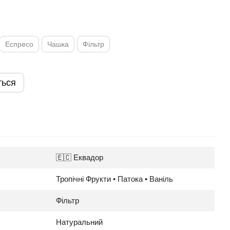
Еспресо
Чашка
Фільтр
ться
🇪🇨 Еквадор
Тропічні Фрукти • Патока • Ваніль
Фільтр
Натуральний