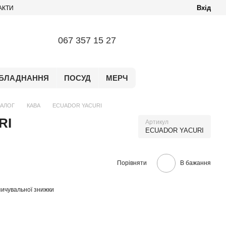
Вхід
АКТИ
067 357 15 27
БЛАДНАННЯ
ПОСУД
МЕРЧ
ТАЛОГ
КАВА
ECUADOR YACURI
RI
Артикул
ECUADOR YACURI
Порівняти
В бажання
ичувальної знижки