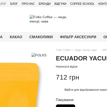
АЛОГ
БЛОГ
ПРО НАС
БРЕНДИ
ВІДГУКИ
COFFEE SCHOOL
КОНТ
ЧА
КАКАО
СМАКОЛИКИ
ФІЛЬТР АКСЕСУАРИ
О
Folks Coffee — люди, емоції, кава
КА
ECUADOR YACU
Написати відгук
712 грн
Ввійти
для відображення накоп
%
Пакування