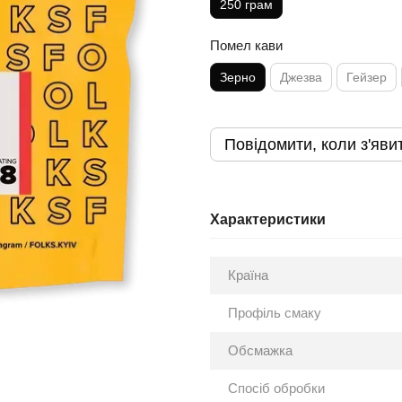
250 грам
Помел кави
Зерно
Джезва
Гейзер
Повідомити, коли з'яви
Характеристики
Країна
Профіль смаку
Обсмажка
Спосіб обробки