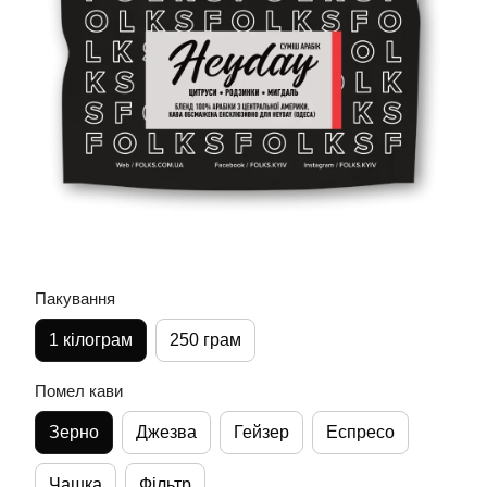
Пакування
1 кілограм
250 грам
Помел кави
Зерно
Джезва
Гейзер
Еспресо
Чашка
Фільтр