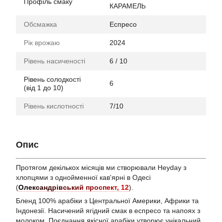
Профіль смаку
КАРАМЕЛЬ
Обсмажка
Еспресо
Рік врожаю
2024
Рівень насиченості
6 / 10
Рівень солодкості
6
(від 1 до 10)
Рівень кислотності
7/10
Опис
Протягом декількох місяців ми створювали Heyday з
хлопцями з однойменної кав'ярні в Одесі
(
Олександрівський проспект, 12
).
Бленд 100% арабіки з Центральної Америки, Африки та
Індонезії. Насичений ягідний смак в еспресо та напоях з
молоком. Поєднання якісної арабіки утворює унікальний