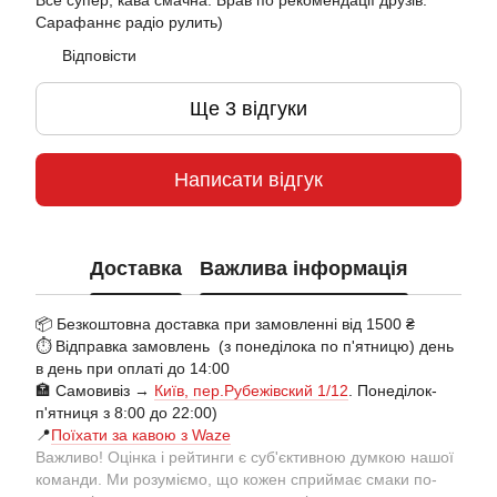
Все супер, кава смачна. Брав по рекомендації друзів.
Сарафаннє радіо рулить)
Відповісти
Ще 3 відгуки
Написати відгук
Доставка
Важлива інформація
📦 Безкоштовна доставка при замовленні від 1500 ₴
⏱️ Відправка замовлень (з понеділока по п'ятницю) день
в день при оплаті до 14:00
🏣 Самовивіз →
Київ, пер.Рубежівский 1/12
. Понеділок-
п'ятниця з 8:00 до 22:00)
📍
Поїхати за кавою з Waze
Важливо! Оцінка і рейтинги є суб'єктивною думкою нашої
команди. Ми розуміємо, що кожен сприймає смаки по-