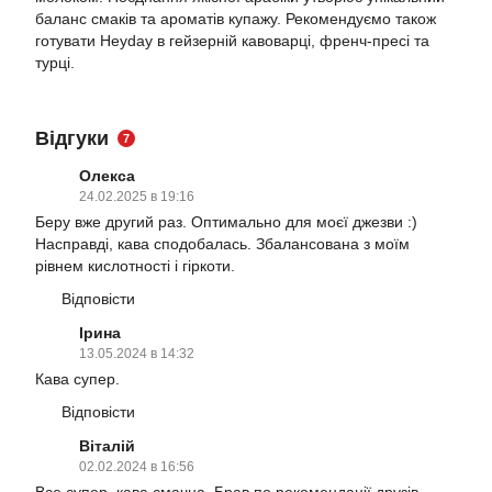
баланс смаків та ароматів купажу. Рекомендуємо також
готувати Heyday в гейзерній кавоварці, френч-пресі та
турці.
Відгуки
7
Олекса
24.02.2025 в 19:16
Беру вже другий раз. Оптимально для моєї джезви :)
Насправді, кава сподобалась. Збалансована з моїм
рівнем кислотності і гіркоти.
Відповісти
Ірина
13.05.2024 в 14:32
Кава супер.
Відповісти
Віталій
02.02.2024 в 16:56