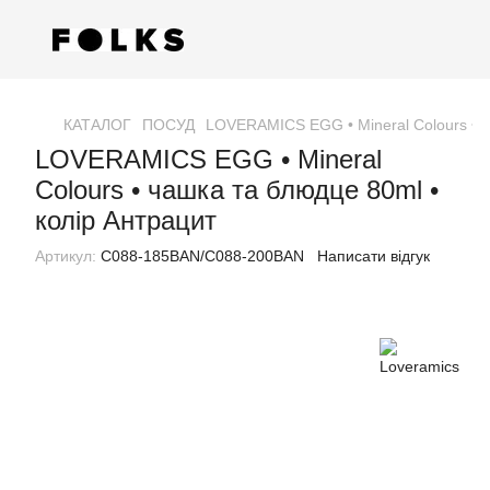
КАТАЛОГ
ПОСУД
LOVERAMICS EGG • Mineral Colours • ч
LOVERAMICS EGG • Mineral
Colours • чашка та блюдце 80ml •
колір Антрацит
Артикул:
C088-185BAN/C088-200BAN
Написати відгук