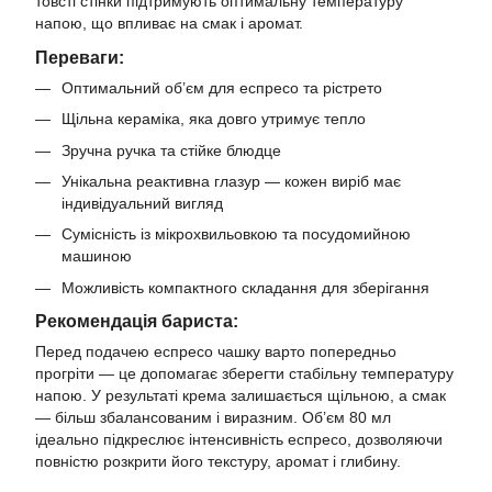
товсті стінки підтримують оптимальну температуру
напою, що впливає на смак і аромат.
Переваги:
Оптимальний об’єм для еспресо та рістрето
Щільна кераміка, яка довго утримує тепло
Зручна ручка та стійке блюдце
Унікальна реактивна глазур — кожен виріб має
індивідуальний вигляд
Сумісність із мікрохвильовкою та посудомийною
машиною
Можливість компактного складання для зберігання
Рекомендація бариста:
Перед подачею еспресо чашку варто попередньо
прогріти — це допомагає зберегти стабільну температуру
напою. У результаті крема залишається щільною, а смак
— більш збалансованим і виразним. Об’єм 80 мл
ідеально підкреслює інтенсивність еспресо, дозволяючи
повністю розкрити його текстуру, аромат і глибину.