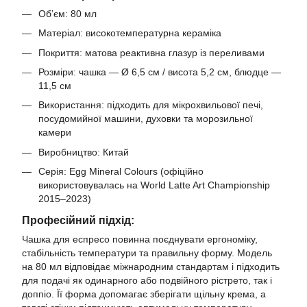
Об’єм: 80 мл
Матеріал: високотемпературна кераміка
Покриття: матова реактивна глазур із переливами
Розміри: чашка — Ø 6,5 см / висота 5,2 см, блюдце —
11,5 см
Використання: підходить для мікрохвильової печі,
посудомийної машини, духовки та морозильної
камери
Виробництво: Китай
Серія: Egg Mineral Colours (офіційно
використовувалась на World Latte Art Championship
2015–2023)
Професійний підхід:
Чашка для еспресо повинна поєднувати ергономіку,
стабільність температури та правильну форму. Модель
на 80 мл відповідає міжнародним стандартам і підходить
для подачі як одинарного або подвійного рістрето, так і
доппіо. Її форма допомагає зберігати щільну крема, а