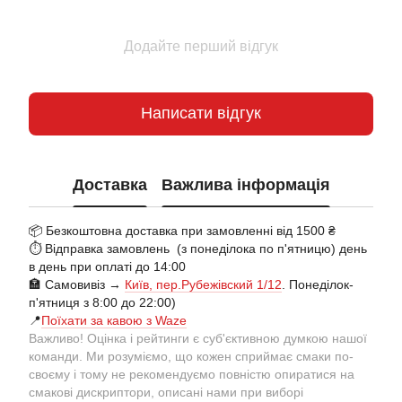
Додайте перший відгук
Написати відгук
Доставка
Важлива інформація
📦 Безкоштовна доставка при замовленні від 1500 ₴
⏱️ Відправка замовлень (з понеділока по п'ятницю) день
в день при оплаті до 14:00
🏣 Самовивіз →
Київ, пер.Рубежівский 1/12
. Понеділок-
п'ятниця з 8:00 до 22:00)
📍
Поїхати за кавою з Waze
Важливо! Оцінка і рейтинги є суб'єктивною думкою нашої
команди. Ми розуміємо, що кожен сприймає смаки по-
своєму і тому не рекомендуємо повністю опиратися на
смакові дискриптори, описані нами при виборі