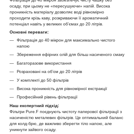
Фільтрація до 40 мікрон забезпечує чисту чашку без
осаду, при цьому не «пересушуючи» напій. Висока
проникність матеріалу дозволяє воді рівномірно
проходити крізь каву, розкриваючи її ароматичний
потенціал навіть у великих об’ємах до 20 літрів.
Основні переваги:
Фільтрація до 40 мікрон для максимально чистого
напою
Збереження ефірних олій для більш насиченого смаку
Багаторазове використання
Розраховані на об’єм до 20 літрів
У комплекті до 50 фільтрів
Висока проникність для рівномірної екстракції
Професійний рівень фільтрації
Наш експертний підхід:
Фільтри Pure.F поєднують чистоту паперової фільтрації з
насиченістю металевих фільтрів. Це оптимальний баланс
для колд-брю, де важливо зберегти тіло напою, але
уникнути зайвого осаду.