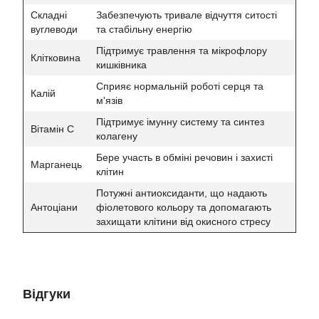
Складні
Забезпечують тривале відчуття ситості
вуглеводи
та стабільну енергію
Підтримує травлення та мікрофлору
Клітковина
кишківника
Сприяє нормальній роботі серця та
Калій
м'язів
Підтримує імунну систему та синтез
Вітамін C
колагену
Бере участь в обміні речовин і захисті
Марганець
клітин
Потужні антиоксиданти, що надають
Антоціани
фіолетового кольору та допомагають
захищати клітини від окисного стресу
Відгуки