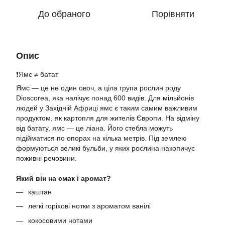
До обраного
Порівняти
Опис
❗️Ямс ≠ батат
Ямс — це не один овоч, а ціла група рослин роду
Dioscorea, яка налічує понад 600 видів. Для мільйонів
людей у Західній Африці ямс є таким самим важливим
продуктом, як картопля для жителів Європи. На відміну
від батату, ямс — це ліана. Його стебла можуть
підійматися по опорах на кілька метрів. Під землею
формуються великі бульби, у яких рослина накопичує
поживні речовини.
Який він на смак і аромат?
каштан
легкі горіхові нотки з ароматом ванілі
кокосовими нотами