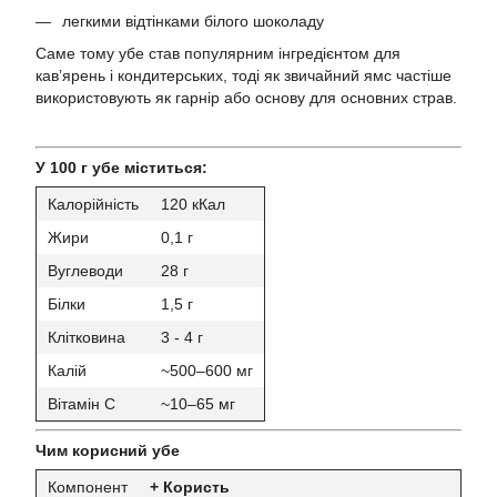
легкими відтінками білого шоколаду
Саме тому убе став популярним інгредієнтом для
кав’ярень і кондитерських, тоді як звичайний ямс частіше
використовують як гарнір або основу для основних страв.
У 100 г убе міститься:
Калорійність
120 кКал
Жири
0,1 г
Вуглеводи
28 г
Білки
1,5 г
Клітковина
3 - 4 г
Калій
~500–600 мг
Вітамін C
~10–65 мг
Чим корисний убе
Компонент
+ Користь