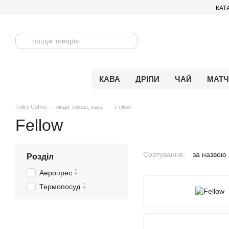
Перейти до основного контенту
КАТ
КАВА
ДРІПИ
ЧАЙ
МАТ
Folks Coffee — люди, емоції, кава
Fellow
Fellow
Сортування:
за назвою
Розділ
1
Аеропрес
1
Термопосуд