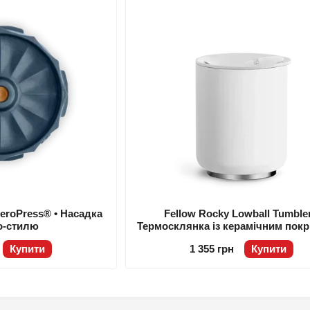
AeroPress® • Насадка
Fellow Rocky Lowball Tumbler
о-стилю
Термосклянка із керамічним покр
300 мл • Колір Матово біли
Купити
1 355 грн
Купити