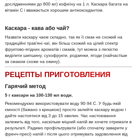
дослідженнями до 800 мг) кофеїну на 1 л. Каскара багата на
вітамін С і вважається хорошим антиоксидантом.
Каскара - кава або чай?
Назвати каскару чаєм складно, так як її смак не схожий на
традиційні трав'яні чаї, він більш схожий на цілий спектр
фруктово-ягідних ароматів і смаків, тут можна з легкістю
виділити шипшину, сухофрукти, родзинки, ягоди (найчастіше
за смаком схоже на ожину).
РЕЦЕПТЫ ПРИГОТОВЛЕНИЯ
Гарячий метод
5 г каксари на 100-130 мл води.
Рекомендуємо використовувати воду 90-94 С. У будь-якій
ємності (бажано з кришкою) просто залийте каскару водою і
дайте настоятися від 3 до 15 хвилин. Час настоювання
залежить від того, наскільки міцний напій ви хочете отримати в
результаті. Радимо профільтрувати (або спочатку заварити у
френч-пресі) напій і після цього отримувать задоволення від