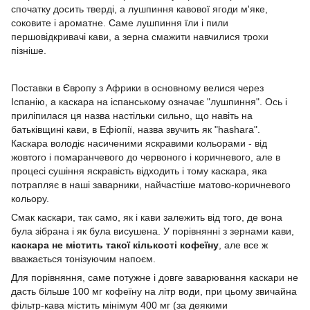
спочатку досить тверді, а лушпиння кавової ягоди м'яке,
соковите і ароматне. Саме лушпиння їли і пили
першовідкривачі кави, а зерна смажити навчилися трохи
пізніше.
Поставки в Європу з Африки в основному велися через
Іспанію, а каскара на іспанському означає "лушпиння". Ось і
приліпилася ця назва настільки сильно, що навіть на
батьківщині кави, в Ефіопії, назва звучить як "hashara".
Каскара володіє насиченими яскравими кольорами - від
жовтого і помаранчевого до червоного і коричневого, але в
процесі сушіння яскравість відходить і тому каскара, яка
потрапляє в наші заварники, найчастіше матово-коричневого
кольору.
Смак каскари, так само, як і кави залежить від того, де вона
була зібрана і як була висушена. У порівнянні з зернами кави,
каскара не містить такої кількості кофеїну
, але все ж
вважається тонізуючим напоєм.
Для порівняння, саме потужне і довге заварювання каскари не
дасть більше 100 мг кофеїну на літр води, при цьому звичайна
фільтр-кава містить мінімум 400 мг (за деякими