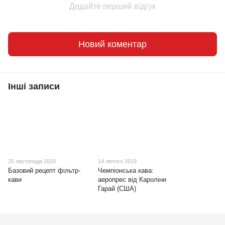
Додайте перший відгук
Новий коментар
Інші записи
25 листопада 2020
14 лютого 2019
Базовий рецепт фільтр-
Чемпіонська кава:
кави
аеропрес від Кароліни
Гарай (США)