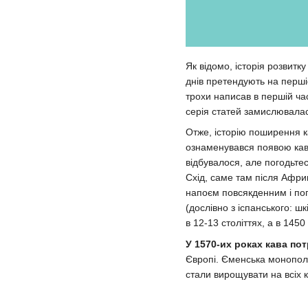
Як відомо, історія розвитк
днів претендують на перші
трохи написав в першій час
серія статей замислювалася
Отже, історію поширення ка
ознаменувався появою каво
відбувалося, але погодьтес
Схід, саме там після Африк
напоєм повсякденним і поп
(дослівно з іспанського: ш
в 12-13 століттях, а в 145
У 1570-их роках кава по
Європі. Єменська монополія
стали вирощувати на всіх к