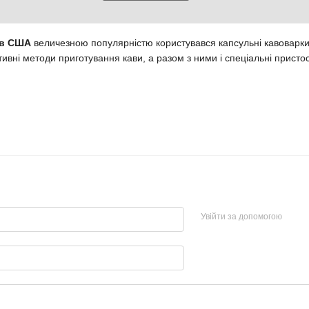
я в США
величезною популярністю користувався капсульні кавоварки,
ивні методи приготування кави, а разом з ними і спеціальні пристос
Увійти за допомогою