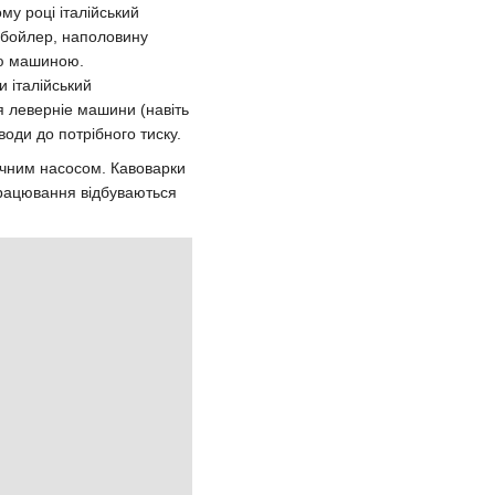
му році італійський
 бойлер, наполовину
єю машиною.
 італійський
я леверніе машини (навіть
води до потрібного тиску.
ичним насосом. Кавоварки
опрацювання відбуваються