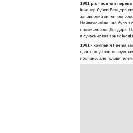
1901 рік - повний перево
інженер Луїджі Беццера с
заповнений киплячою водо
Найважливіше, що було з п
промисловець Дезідеріо Па
в сучасних кав'ярнях іноді
1961 - компанія Faema з
цього типу і застосовуютьс
постійно, але головні еле