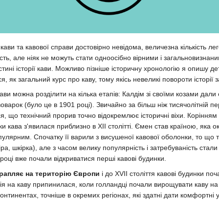
у кави та кавової справи достовірно невідома, величезна кількість ле
сть, але ніяк не можуть стати одноосібно вірними і загальновизнани
тині історії кави. Можливо пізніше історичну хронологію я опишу д
, як загальний курс про каву, тому якісь невеликі повороти історії з
ви можна розділити на кілька етапів: Калдім зі своїми козами дали
варок (було це в 1901 році). Звичайно за більш ніж тисячолітній п
я, що технічний прорив точно відокремлює історичні віхи. Корінням 
и кава з'явилася приблизно в XII столітті. Ємен став країною, яка ок
улярним. Спочатку її варили з висушеної кавової оболонки, то що 
кіра, шкірка), але з часом велику популярність і затребуваність стал
0 році вже почали відкриватися перші кавові будинки.
трапляє на територію Європи
і до XVII століття кавові будинки по
 на каву припинилася, коли голландці почали вирощувати каву на Це
онтинентах, точніше в окремих регіонах, які здатні дати комфортні 