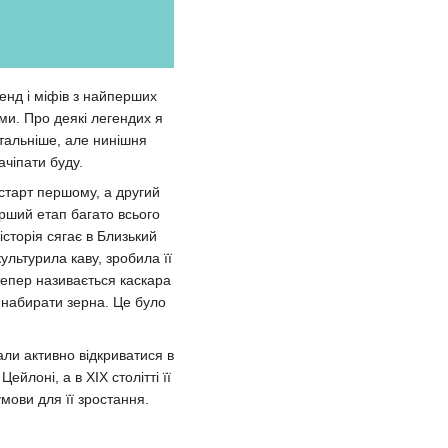
генд і міфів з найперших
ми. Про деякі легендих я
етальніше, але нинішня
ачіпати буду.
 старт першому, а другий
ерший етап багато всього
історія сягає в Близький
ультурила каву, зробила її
тепер називається каскара
и набирати зерна. Це було
чали активно відкриватися в
йлоні, а в XIX столітті її
умови для її зростання.