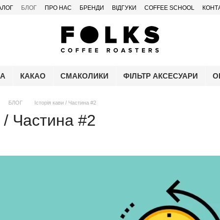
АЛОГ
БЛОГ
ПРО НАС
БРЕНДИ
ВІДГУКИ
COFFEE SCHOOL
КОНТ
ЧА
КАКАО
СМАКОЛИКИ
ФІЛЬТР АКСЕСУАРИ
О
БЛОГ
Історія кави / Частина #2
и / Частина #2