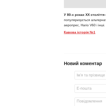
У 80-х роках ХХ столітт
популяризується альтернат
аеропрес, Hario V60 і інші.
Кавова історія №1
Новий коментар