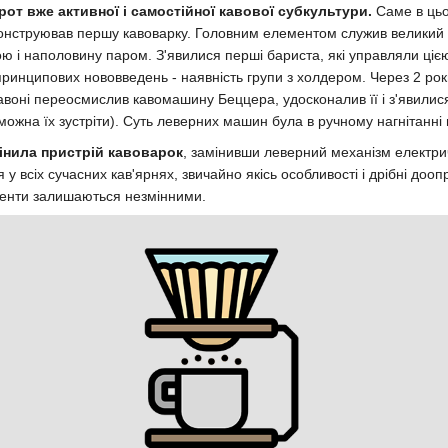
рот вже активної і самостійної кавової субкультури.
Саме в цьо
конструював першу кавоварку. Головним елементом служив великий
ю і наполовину паром. З'явилися перші бариста, які управляли ці
ринципових нововведень - наявність групи з холдером. Через 2 роки
воні переосмислив кавомашину Беццера, удосконалив її і з'явилис
 можна їх зустріти). Суть леверних машин була в ручному нагнітанні 
мінила пристрій кавоварок
, замінивши леверний механізм електр
я у всіх сучасних кав'ярнях, звичайно якісь особливості і дрібні до
менти залишаються незмінними.