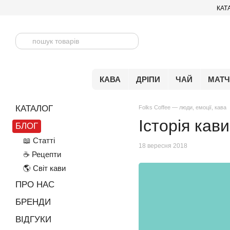
Перейти до основного контенту
КАТ
КАВА
ДРІПИ
ЧАЙ
МАТ
КАТАЛОГ
Folks Coffee — люди, емоції, кава
Історія кав
БЛОГ
📖 Статті
18 вересня 2018
☕️ Рецепти
🌎 Світ кави
ПРО НАС
БРЕНДИ
ВІДГУКИ