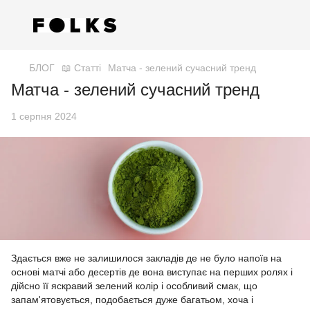
БЛОГ
📖 Статті
Матча - зелений сучасний тренд
Матча - зелений сучасний тренд
1 серпня 2024
Здається вже не залишилося закладів де не було напоїв на
основі матчі або десертів де вона виступає на перших ролях і
дійсно її яскравий зелений колір і особливий смак, що
запам'ятовується, подобається дуже багатьом, хоча і