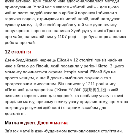
дуже активно. Крім самого чаю вдосконалювалися методи
приготування. У той час з'явився «збитий чай» - для цього
чайне листя подрібнювали в дрібний порошок і збивали з
гарячою водою, отримуючи пінистий напій, який нагадував
сучасну матчу. Цей спосіб придбав у той час дуже велику
популярність і про нього написав Хуейцзун у книзі «Трактат
про чай», написаній ним у 1107 році — це була перша велика
робота про чай.
12 століття
Дзен-буддійський чернець Ейсай у 12 столітті привіз насіння
чаю з Китаю до Японії, який посадили у регіоні Кіото. З цього
моменту починається окрема історія матчі. Ейсай був не
просто ченцем, а ще й досить амбітною людиною та з
прогресивним мисленням. Він написав у 1211 році книгу
«Пити чай для здоров'я» ("Kissa Yōjōki" (喫茶養生記) в якій
вихваляв користь чаю для здоров'я та особливу увагу в книзі
приділив матчу, причому велику увагу приділив тому, що матча
покращує розумові здібності і є гарним засобом для
довголіття.
Матча = дзен. Дзен = матча
Зв'язок матчі із дзен-буддизмом встановлювався століттями.