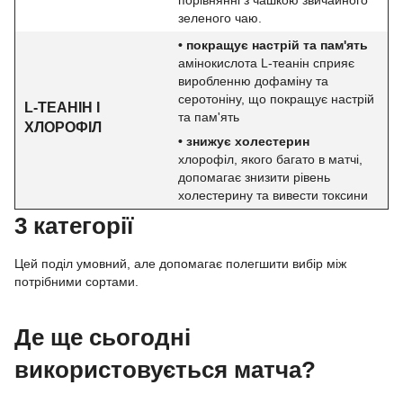
порівнянні з чашкою звичайного
зеленого чаю.
• покращує настрій та пам'ять
амінокислота L-теанін сприяє
виробленню дофаміну та
серотоніну, що покращує настрій
L-ТЕАНІН І
та пам'ять
ХЛОРОФІЛ
• знижує холестерин
хлорофіл, якого багато в матчі,
допомагає знизити рівень
холестерину та вивести токсини
3 категорії
Цей поділ умовний, але допомагає полегшити вибір між
потрібними сортами.
Де ще сьогодні
використовується матча?