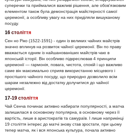
суперечки та приймалися важливі рішення, але обов'язковим
елементом також була демонстрація майстерності самої
церемонії, а особливу увагу на них приділяли вишуканому
посуду.
16 століття
Сен но Ріко (1522-1591) - один із великих чайних майстрів
значно вплинув на розвиток чайної церемонії. Він по праву
вважається одним із найшанованіших майстрів чаю в
японській історії. Він особливо підкреслював 4 принципи
церемонії — гармонія, повага, чистота, спокій і що важливо
саме він максимально сприяв використанню місцевого і
простішого чайного посуду, що природно дозволило всім
шарам незалежно від достатку долучитися до чайної
церемонії.
17-19 століття
Чай Сенча починає активно набирати популярності, а матча
залишилася в основному популярна, в основному через її
вартість, лише в аристократів та самураїв. І лише наприкінці
19 століття інтерес до матчі знову став зростати, при цьому
тепер матча, як і вся японська культура, почала активно