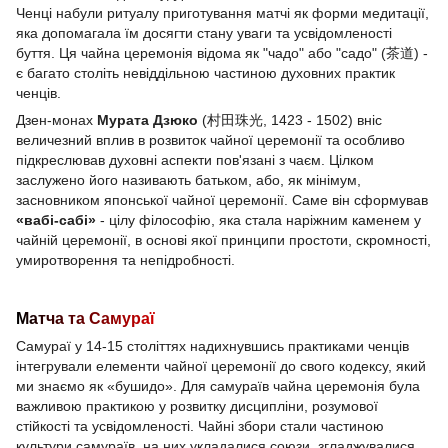
Ченці набули ритуалу приготування матчі як форми медитації,
яка допомагала їм досягти стану уваги та усвідомленості
буття. Ця чайна церемонія відома як "чадо" або "садо" (茶道) -
є багато століть невіддільною частиною духовних практик
ченців.
Дзен-монах
Мурата Дзюко
(村田珠光, 1423 - 1502) вніс
величезний вплив в розвиток чайної церемонії та особливо
підкреслював духовні аспекти пов'язані з чаєм. Цілком
заслужено його називають батьком, або, як мінімум,
засновником японської чайної церемонії. Саме він сформував
«вабі-сабі»
- цілу філософію, яка стала наріжним каменем у
чайній церемонії, в основі якої принципи простоти, скромності,
умиротворення та непідробності.
Матча та Самураї
Самураї у 14-15 століттях надихнувшись практиками ченців
інтегрували елементи чайної церемонії до свого кодексу, який
ми знаємо як «бушидо». Для самураїв чайна церемонія була
важливою практикою у розвитку дисципліни, розумової
стійкості та усвідомленості. Чайні збори стали частиною
культури самураїв, на них укладалися союзи, згладжувалися