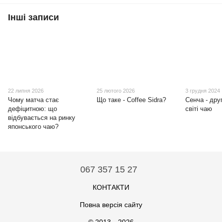
Інші записи
22 липня 2026
25 лютого 2026
3 грудня 2024
Чому матча стає
Що таке - Coffee Sidra?
Сенча - дру
дефіцитною: що
світі чаю
відбувається на ринку
японського чаю?
067 357 15 27
КОНТАКТИ
Повна версія сайту
© 2013—2026