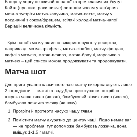
В першу чергу це звичайно напої та крім класичних Усуту і
Койта (про них трохи нижче) останнім часом у кав'ярнях
можна зустріти матча-капучино, матча-латте, матчу у
поєднанні з соком/фрешем, всілякі холодні матча-напої.
Варіацій величезна кількість.
Крім напоїв матчу активно використовують у десертах,
наприклад: матча-трюфель, матча-сінабон, матчу-фондан,
вафлі з матчею, матча-печиво, матча-брауні, морозиво з
матчею – цей список можна продовжувати та продовжувати.
Матча шот
Для приготування класичного чаю-матчу використовують лише
2 інгредієнти — матчі та воду.Для приготування потрібна
широка чаша тяван (чаван), бамбуковий вінчик тясен (часен),
бамбукова ложечка тясяку (чашаку).
Прогріти й протерти насухо чашу тяван
Помістити матчу акуратно до центру чаші. Якщо немає ваг
— не проблема, тут допоможе бамбукова ложечка, вона
вміщує 1-1,5 г матчі.