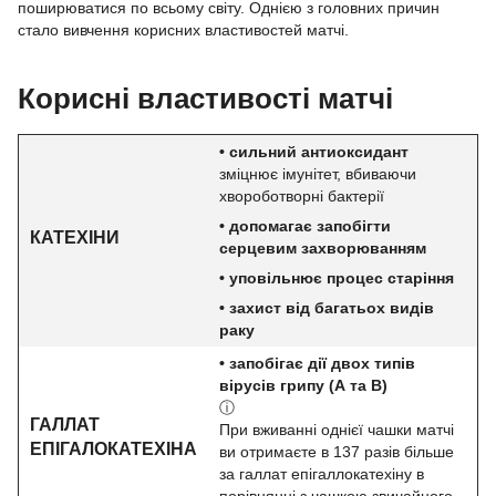
поширюватися по всьому світу. Однією з головних причин
стало вивчення корисних властивостей матчі.
Корисні властивості матчі
• сильний антиоксидант
зміцнює імунітет, вбиваючи
хвороботворні бактерії
• допомагає запобігти
КАТЕХІНИ
серцевим захворюванням
• уповільнює процес старіння
• захист від багатьох видів
раку
• запобігає дії двох типів
вірусів грипу (А та B)
ⓘ
ГАЛЛАТ
При вживанні однієї чашки матчі
ЕПІГАЛОКАТЕХІНА
ви отримаєте в 137 разів більше
за галлат епігаллокатехіну в