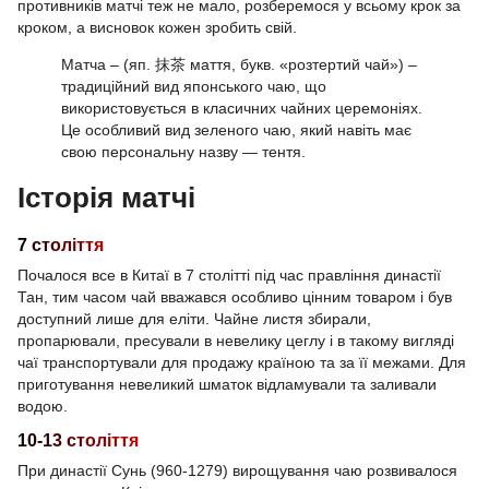
противників матчі теж не мало, розберемося у всьому крок за
кроком, а висновок кожен зробить свій.
Матча – (яп. 抹茶 маття, букв. «розтертий чай») –
традиційний вид японського чаю, що
використовується в класичних чайних церемоніях.
Це особливий вид зеленого чаю, який навіть має
свою персональну назву — тентя.
Історія матчі
7 століття
Почалося все в Китаї в 7 столітті під час правління династії
Тан, тим часом чай вважався особливо цінним товаром і був
доступний лише для еліти. Чайне листя збирали,
пропарювали, пресували в невелику цеглу і в такому вигляді
чаї транспортували для продажу країною та за її межами. Для
приготування невеликий шматок відламували та заливали
водою.
10-13 століття
При династії Сунь (960-1279) вирощування чаю розвивалося