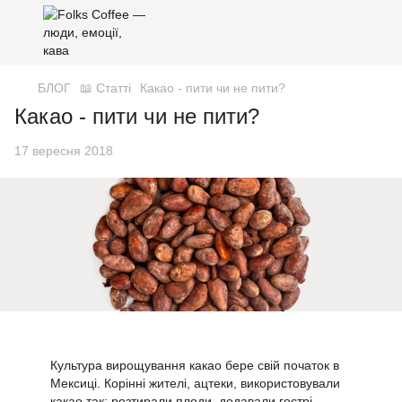
БЛОГ
📖 Статті
Какао - пити чи не пити?
Какао - пити чи не пити?
17 вересня 2018
Культура вирощування какао бере свій початок в
Мексиці. Корінні жителі, ацтеки, використовували
какао так: розтирали плоди, додавали гострі