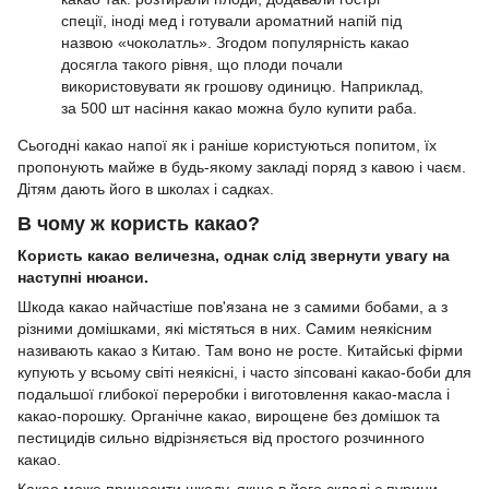
спеції, іноді мед і готували ароматний напій під
назвою «чоколатль». Згодом популярність какао
досягла такого рівня, що плоди почали
використовувати як грошову одиницю. Наприклад,
за 500 шт насіння какао можна було купити раба.
Сьогодні какао напої як і раніше користуються попитом, їх
пропонують майже в будь-якому закладі поряд з кавою і чаєм.
Дітям дають його в школах і садках.
В чому ж користь какао?
Користь какао величезна, однак слід звернути увагу на
наступні нюанси.
Шкода какао найчастіше пов'язана не з самими бобами, а з
різними домішками, які містяться в них. Самим неякісним
називають какао з Китаю. Там воно не росте. Китайські фірми
купують у всьому світі неякісні, і часто зіпсовані какао-боби для
подальшої глибокої переробки і виготовлення какао-масла і
какао-порошку. Органічне какао, вирощене без домішок та
пестицидів сильно відрізняється від простого розчинного
какао.
Какао може приносити шкоду, якщо в його складі є пурини.