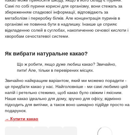
Самі по собі пурини корисні для організму, вони стежать за
збереженням спадкової інформації, відповідають за
метаболізм і переробку білків. Але концентрація пуринів в
організмі не повинна бути в надлишку. Інакше це сприяє
відкладенню солей в суглобах, накопиченню сечової кислоти і
хворобам сечостатевої системи.
Як вибрати натуральне какао?
Що ж робити, якщо дуже любиш какао? Звичайно,
пити! Але, тільки в перевірених місцях.
Звичайно найкращим варіантом, який ми можемо порадити -
це придбати какао у нас. Найголовніше - ми самі любимо цей
напій і ретельно стежимо, щоб какао було свіжим і якісним.
Наше какао ідеально для дому, зручно для офісу, відмінно
підходить для випічки, а також воно шикарно підійде просто на
подарунок.
→ Купити какао